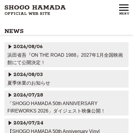
SHOGO HAMADA
OFFICIAL WEB SITE
MENU
HOME
NEWS
NEWS
2026/08/06
PROFILE
浜田省吾『ON THE ROAD 1988』2027年1月全国映画
館にて公開決定！
DISCOGRAPHY
2026/08/03
GOODS
夏季休業のお知らせ
FAN CLUB
2026/07/28
「SHOGO HAMADA 50th ANNIVERSARY
FREE MEMBERS
FIREWORKS 2026」ダイジェスト映像公開！
2026/07/24
CONTACT US
【SHOGO HAMADA 50th Anniversary Vinyl