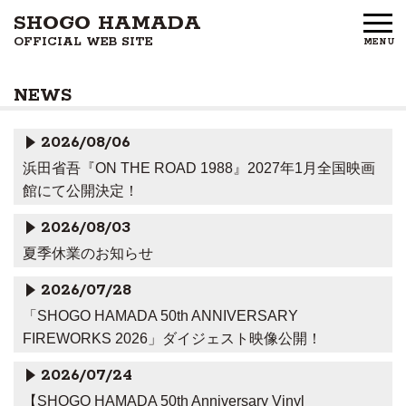
SHOGO HAMADA
OFFICIAL WEB SITE
MENU
HOME
NEWS
NEWS
2026/08/06
PROFILE
浜田省吾『ON THE ROAD 1988』2027年1月全国映画
館にて公開決定！
DISCOGRAPHY
2026/08/03
GOODS
夏季休業のお知らせ
FAN CLUB
2026/07/28
「SHOGO HAMADA 50th ANNIVERSARY
FREE MEMBERS
FIREWORKS 2026」ダイジェスト映像公開！
2026/07/24
CONTACT US
【SHOGO HAMADA 50th Anniversary Vinyl