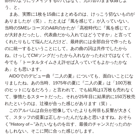
部作のようにリメイクするのではなく、元の音のまま収録しよ
う、と。
まあ、実際に1枚を15曲にまとめるのは、けっこう切ないものが
ありましたが（笑）。たとえば『風を感じて』が入っていない。
当時のSMEレコーズのA&Rのかたが「高校時代に『風を感じて』
が大好きだったし、代表曲だから入れてはどうですか」と言って
くれたりもして悩んだんだけど、最終的には全部自分で作ったも
のに統一するということにして。あの曲の詞は共作でしたから
ね。けっしてCMソングだったから入れなかったわけではなくて、
今でも「トータルタイムさえ許せば入っていてもよかったかな
あ」とも思います。
AIDOでのデビュー曲『二人の夏』についても、面白いことにな
りましたね。あの当時、1975年の夏に『二人の夏』は「100万枚
のヒットになるだろう」と言われて、でも結局は1万枚も売れなく
て、惨憺たるスタートだった。それが25年目に結果的に150万枚売
れたというのは、辻褄が合った感じがあります（笑）。
このアルバムは自分が想像していたよりも何倍も反響が大きく
て、スタッフの提案は正しかったんだなあと思いますね。おそら
く"History of～"みたいなものを出す、最後のチャンスだったのか
もしれない。そこに間に合った感じがします。