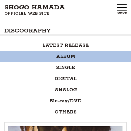
SHOGO HAMADA
OFFICIAL WEB SITE
MENU
HOME
DISCOGRAPHY
NEWS
LATEST RELEASE
PROFILE
ALBUM
DISCOGRAPHY
SINGLE
GOODS
DIGITAL
ANALOG
FAN CLUB
Blu-ray/DVD
FREE MEMBERS
OTHERS
CONTACT US