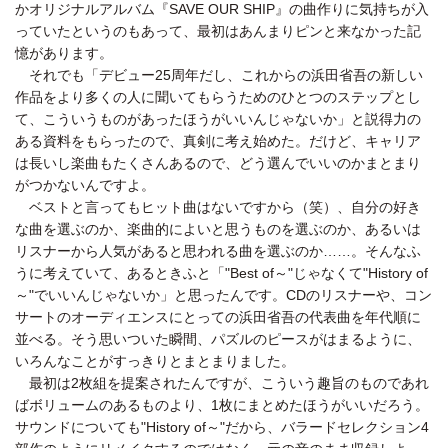
かオリジナルアルバム『SAVE OUR SHIP』の曲作りに気持ちが入
っていたというのもあって、最初はあんまりピンと来なかった記
憶があります。
それでも「デビュー25周年だし、これからの浜田省吾の新しい
作品をより多くの人に聞いてもらうためのひとつのステップとし
て、こういうものがあったほうがいいんじゃないか」と説得力の
ある資料をもらったので、真剣に考え始めた。だけど、キャリア
は長いし楽曲もたくさんあるので、どう選んでいいのかまとまり
がつかないんですよ。
ベストと言ってもヒット曲はないですから（笑）、自分の好き
な曲を選ぶのか、楽曲的によいと思うものを選ぶのか、あるいは
リスナーから人気があると思われる曲を選ぶのか……。そんなふ
うに考えていて、あるときふと「"Best of～"じゃなくて"History of
～"でいいんじゃないか」と思ったんです。CDのリスナーや、コン
サートのオーディエンスにとっての浜田省吾の代表曲を年代順に
並べる。そう思いついた瞬間、パズルのピースがはまるように、
いろんなことがすっきりとまとまりました。
最初は2枚組を提案されたんですが、こういう趣旨のものであれ
ばボリュームのあるものより、1枚にまとめたほうがいいだろう。
サウンドについても"History of～"だから、バラードセレクション4