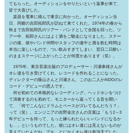
てもらった。オーディションをやりたいという返事が来て、
皆で大喜びした。
楽器を電車に積んで東京に向かった。オーディション当
日、同郷の吉田拓郎氏が訪ねて来てくれた。1974年の春から
秋まで吉田拓郎氏のツアー・バンドとして全国を回った。ツ
アー中、拓郎さんにはよく酒をご馳走になりました。ステー
ジの後、彼やバンド仲間やスタッフの連中と酒を飲む時間は
本当に楽しいもので、つい飲みすぎてしまい、翌日二日酔い
のままステージに上がったことが何度かあります（笑）。
1975年、東京音楽出版のプロデューサー・川瀬泰雄さんが
オレ達を引き受けてくれ、レコードを作れることになった。
ディレクターの蔭山さんと川瀬さん、このお二人がAIDOのレ
コード・デビューの恩人です。
何せ初めての本格的なレコーディング。ヘッドホンをつけ
て演奏するのも初めて。モニターから返ってくる音を聞い
て、「何でこんなにドラムとベースがズレてるんだろう？」
って（笑）。エンジニアの吉野金次さんの言葉は「もう2～3
年デビューを待って、もっと練られたらいいバンドになるか
も…」というものでした。彼にはオレ達には見えないものが
見えていたんだね。でも、とにかくオレ達は有頂天でした。