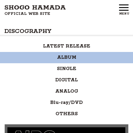
SHOGO HAMADA
OFFICIAL WEB SITE
MENU
HOME
DISCOGRAPHY
NEWS
LATEST RELEASE
PROFILE
ALBUM
DISCOGRAPHY
SINGLE
GOODS
DIGITAL
ANALOG
FAN CLUB
Blu-ray/DVD
FREE MEMBERS
OTHERS
CONTACT US