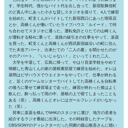
す。学生時代、僅かなバイト代を出し合って、新宿歌舞伎町
のど真ん中にあった小さな貸しスタジオを借りて、4人で練習
を始めた。町支くんがバイトしてた新宿西口にあった喫茶店
とか、高橋くんが働いていたライブハウス「ルイード」で待
ち合わせてスタジオに通った。運転免許とりたての山崎くん
が運転する軽4に乗って、道路の線引きの仕事をやって、楽器
を買った。町支くんと高橋くんが西武新宿線沿いの町に住ん
でた木造アパート。出来たての『二人の夏』を聞かせたのが
そのアパート。「いいじゃない！」といってくれた二人。
大学を中退して、広島に帰って、やはり音楽学校をやめて
帰郷した青山くんの家の屋根裏部屋で練習を始めた。オレは
昼間はピザハウスでウエイターをやっていて、仕事が終わる
と、近くのゲームセンターでバイトしてた高橋くんを自転車
の後ろに乗せて練習場まで走った。練習が終わった後はよく
飲んだ。酔っ払って雨の中、屋根の上で寝てしまったことも
ある（笑）。高橋くんとオレにはガールフレンドがいなかっ
た（笑）。
荷車に楽器を積んでNHKのスタジオに運び、地方の若者を
紹介するラジオ番組に出演した。その時録音したテープを、
CBS/SONYのディレクターだった同郷の蔭山敬吾さんに聴い