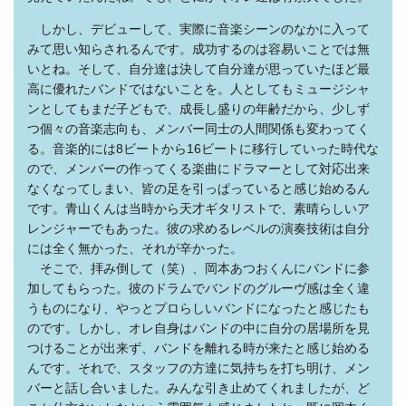
しかし、デビューして、実際に音楽シーンのなかに入って
みて思い知らされるんです。成功するのは容易いことでは無
いとね。そして、自分達は決して自分達が思っていたほど最
高に優れたバンドではないことを。人としてもミュージシャ
ンとしてもまだ子どもで、成長し盛りの年齢だから、少しず
つ個々の音楽志向も、メンバー同士の人間関係も変わってく
る。音楽的には8ビートから16ビートに移行していった時代な
ので、メンバーの作ってくる楽曲にドラマーとして対応出来
なくなってしまい、皆の足を引っぱっていると感じ始めるん
です。青山くんは当時から天才ギタリストで、素晴らしいア
レンジャーでもあった。彼の求めるレベルの演奏技術は自分
には全く無かった、それが辛かった。
そこで、拝み倒して（笑）、岡本あつおくんにバンドに参
加してもらった。彼のドラムでバンドのグルーヴ感は全く違
うものになり、やっとプロらしいバンドになったと感じたも
のです。しかし、オレ自身はバンドの中に自分の居場所を見
つけることが出来ず、バンドを離れる時が来たと感じ始める
んです。それで、スタッフの方達に気持ちを打ち明け、メン
バーと話し合いました。みんな引き止めてくれましたが、ど