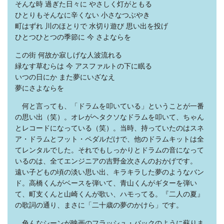
そんな時 過ぎた日々に やさしく灯がともる
ひとりもそんなに辛くない 小さなつぶやき
町はずれ 川のほとりで 水切り遊び 思い出を投げ
ひとつひとつの季節に 今 さよならを
この街 何故か寂しげな人波流れる
緑なす草むらは 今 アスファルトの下に眠る
いつの日にか また夢にいざなえ
夢にさよならを
何と言っても、「ドラムを叩いている」ということが一番
の思い出（笑）。オレがヘタクソなドラムを叩いて、ちゃん
とレコードになっている（笑）。当時、持っていたのはスネ
ア・ドラムとフット・ペダルだけで、他のドラムキットは全
てレンタルでした。それでもしっかりとドラムの音になって
いるのは、全てエンジニアの吉野金次さんのおかげです。
遠い子どもの頃の淡い思い出、キラキラした夢のようなバン
ド。高橋くんがベースを弾いて、青山くんがギターを弾い
て、町支くんと山崎くんが歌い、ハモってる。『二人の夏』
の歌詞の通り、まさに「二十歳の夢のかけら」です。
色んなシーンが映画のフラッシュ・バックのように蘇りま