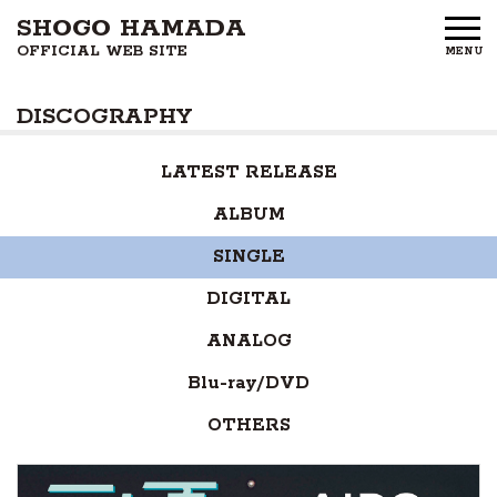
SHOGO HAMADA
OFFICIAL WEB SITE
MENU
HOME
DISCOGRAPHY
NEWS
LATEST RELEASE
PROFILE
ALBUM
DISCOGRAPHY
SINGLE
GOODS
DIGITAL
ANALOG
FAN CLUB
Blu-ray/DVD
FREE MEMBERS
OTHERS
CONTACT US