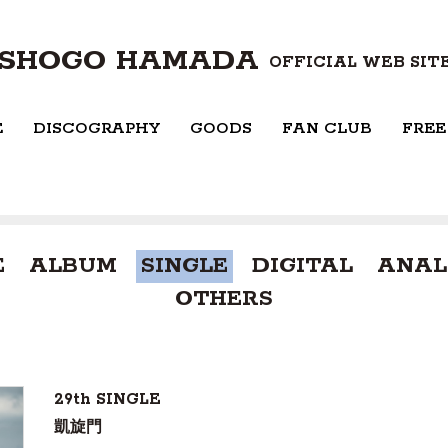
SHOGO HAMADA
OFFICIAL WEB SIT
E
DISCOGRAPHY
GOODS
FAN CLUB
FREE
E
ALBUM
SINGLE
DIGITAL
ANAL
OTHERS
29th SINGLE
凱旋門