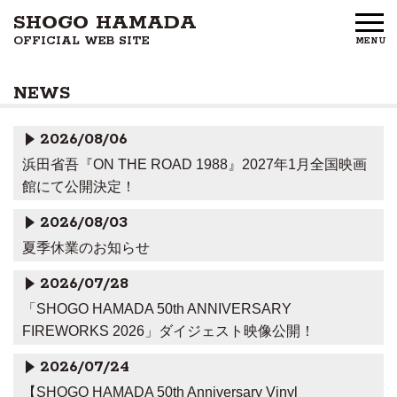
SHOGO HAMADA
OFFICIAL WEB SITE
MENU
HOME
NEWS
NEWS
2026/08/06
PROFILE
浜田省吾『ON THE ROAD 1988』2027年1月全国映画
館にて公開決定！
DISCOGRAPHY
2026/08/03
GOODS
夏季休業のお知らせ
FAN CLUB
2026/07/28
「SHOGO HAMADA 50th ANNIVERSARY
FREE MEMBERS
FIREWORKS 2026」ダイジェスト映像公開！
2026/07/24
CONTACT US
【SHOGO HAMADA 50th Anniversary Vinyl