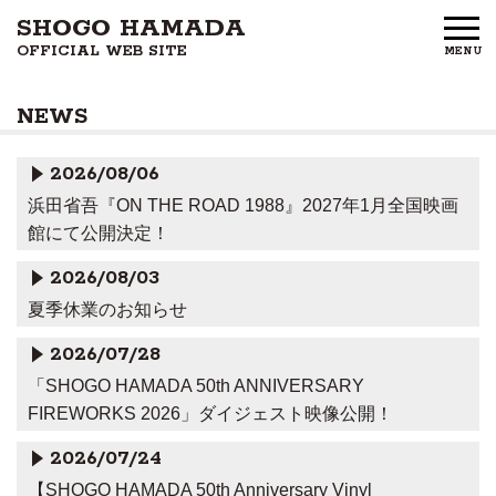
SHOGO HAMADA
OFFICIAL WEB SITE
MENU
HOME
NEWS
NEWS
2026/08/06
PROFILE
浜田省吾『ON THE ROAD 1988』2027年1月全国映画
館にて公開決定！
DISCOGRAPHY
2026/08/03
GOODS
夏季休業のお知らせ
FAN CLUB
2026/07/28
「SHOGO HAMADA 50th ANNIVERSARY
FREE MEMBERS
FIREWORKS 2026」ダイジェスト映像公開！
2026/07/24
CONTACT US
【SHOGO HAMADA 50th Anniversary Vinyl